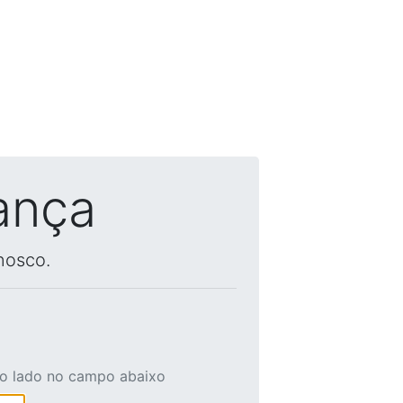
ança
nosco.
ao lado no campo abaixo