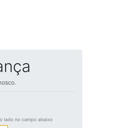
ança
nosco.
ao lado no campo abaixo