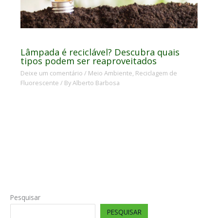
Lâmpada é reciclável? Descubra quais
tipos podem ser reaproveitados
Deixe um comentário
/
Meio Ambiente
,
Reciclagem de
Fluorescente
/ By
Alberto Barbosa
Pesquisar
PESQUISAR