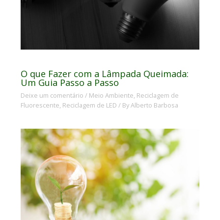
O que Fazer com a Lâmpada Queimada:
Um Guia Passo a Passo
Deixe um comentário
/
Meio Ambiente
,
Reciclagem de
Fluorescente
,
Reciclagem de LED
/ By
Alberto Barbosa