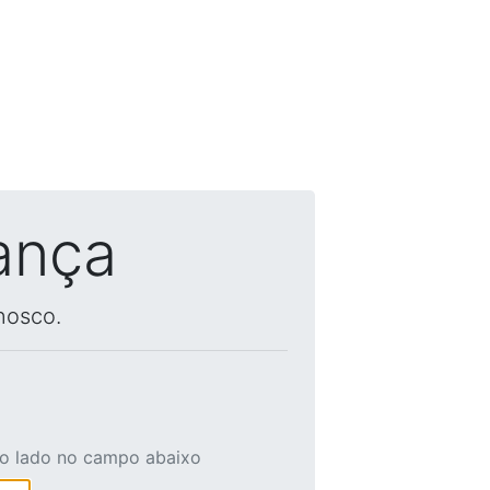
ança
nosco.
ao lado no campo abaixo