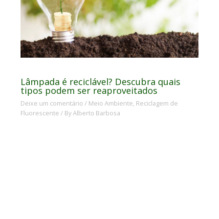
Lâmpada é reciclável? Descubra quais
tipos podem ser reaproveitados
Deixe um comentário
/
Meio Ambiente
,
Reciclagem de
Fluorescente
/ By
Alberto Barbosa