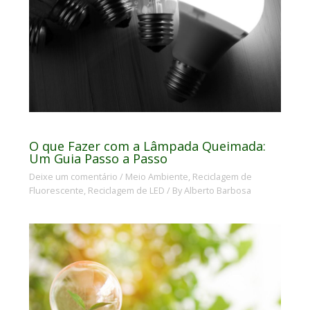
O que Fazer com a Lâmpada Queimada:
Um Guia Passo a Passo
Deixe um comentário
/
Meio Ambiente
,
Reciclagem de
Fluorescente
,
Reciclagem de LED
/ By
Alberto Barbosa