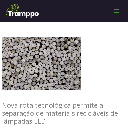
Ir
para
o
conteúdo
Nova rota tecnológica permite a
separação de materiais recicláveis de
lâmpadas LED