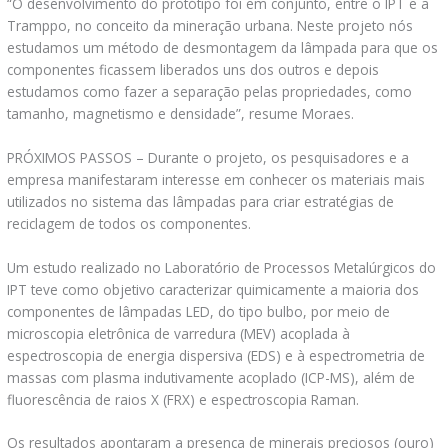
“O desenvolvimento do protótipo foi em conjunto, entre o IPT e a
Tramppo, no conceito da mineração urbana. Neste projeto nós
estudamos um método de desmontagem da lâmpada para que os
componentes ficassem liberados uns dos outros e depois
estudamos como fazer a separação pelas propriedades, como
tamanho, magnetismo e densidade”, resume Moraes.
PRÓXIMOS PASSOS – Durante o projeto, os pesquisadores e a
empresa manifestaram interesse em conhecer os materiais mais
utilizados no sistema das lâmpadas para criar estratégias de
reciclagem de todos os componentes.
Um estudo realizado no Laboratório de Processos Metalúrgicos do
IPT teve como objetivo caracterizar quimicamente a maioria dos
componentes de lâmpadas LED, do tipo bulbo, por meio de
microscopia eletrônica de varredura (MEV) acoplada à
espectroscopia de energia dispersiva (EDS) e à espectrometria de
massas com plasma indutivamente acoplado (ICP-MS), além de
fluorescência de raios X (FRX) e espectroscopia Raman.
Os resultados apontaram a presença de minerais preciosos (ouro)