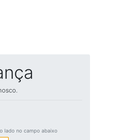
ança
nosco.
ao lado no campo abaixo