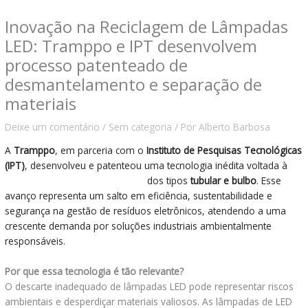
Inovação na Reciclagem de Lâmpadas
LED: Tramppo e IPT desenvolvem
processo patenteado de
desmantelamento e separação de
materiais
Deixe um comentário
/
Sem categoria
/ Por
Alberto Barbosa
A
Tramppo
, em parceria com o
Instituto de Pesquisas Tecnológicas
(IPT)
, desenvolveu e patenteou uma tecnologia inédita voltada à
reciclagem de lâmpadas de LED
dos tipos
tubular e bulbo
. Esse
avanço representa um salto em eficiência, sustentabilidade e
segurança na gestão de resíduos eletrônicos, atendendo a uma
crescente demanda por soluções industriais ambientalmente
responsáveis.
Por que essa tecnologia é tão relevante?
O descarte inadequado de lâmpadas LED pode representar riscos
ambientais e desperdiçar materiais valiosos. As lâmpadas de LED